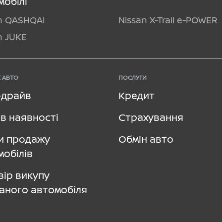
мобілі
n QASHQAI
Nissan X-Trail e-POWER
n JUKE
 АВТО
ПОСЛУГИ
–драйв
Кредит
в наявності
Страхування
и продажу
Обмін авто
мобілів
вір викупу
аного автомобіля