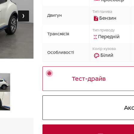
›
Тип палива
Двигун
Бензин
Тип приводу
Трансмісія
Передній
Колір кузова
Особливості
Білий
Тест-драйв
Ак