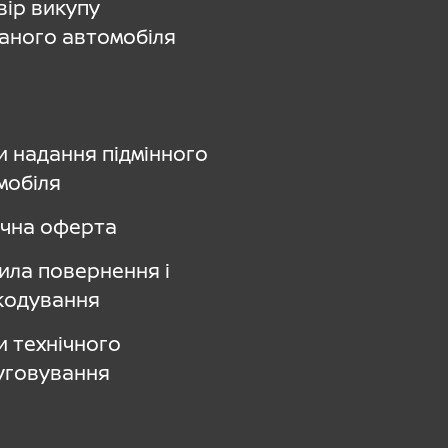
вір викупу
аного автомобіля
и надання підмінного
мобіля
ічна оферта
ила повернення і
кодування
и технічного
уговування