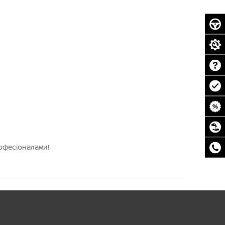
рофесіоналами!