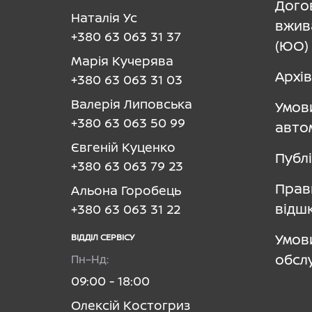
Дого
Наталія Ус
вжив
+380 63 063 31 37
(ЮО)
Марія Кучерява
Архів
+380 63 063 31 03
Валерія Липовська
Умов
+380 63 063 50 99
авто
Євгеній Куценко
Публ
+380 63 063 79 23
Прав
Альона Горобець
відш
+380 63 063 31 22
Умов
ВІДДІЛ CЕРВІСУ
обсл
Пн–Нд:
09:00 - 18:00
Олексій Костогриз