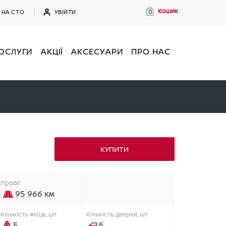
Кошик
УВІЙТИ
 НА СТО
0
ОСЛУГИ
АКЦІЇ
АКСЕСУАРИ
ПРО НАС
КУПИТИ
Пробіг
95 966 км
Кiлькiсть мiсць, шт
Кiлькiсть дверей, шт
5
5