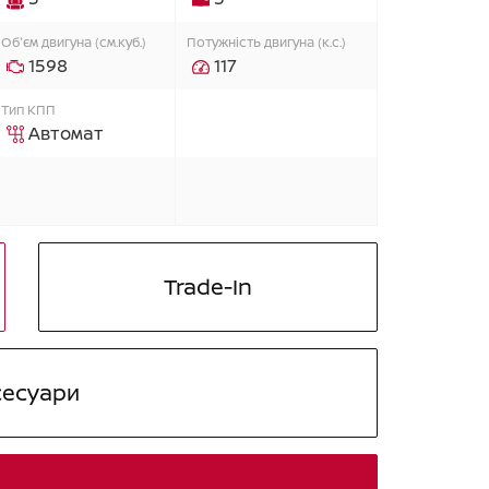
Об'єм двигуна (см.куб.)
Потужність двигуна (к.с.)
1598
117
Тип КПП
Автомат
Trade-In
сесуари