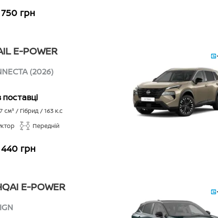
 750 грн
AIL E-POWER
NECTA (2026)
в поставці
7
см³ /
Гібрид
/
163
к.с
уктор
Передній
 440 грн
QAI E-POWER
IGN