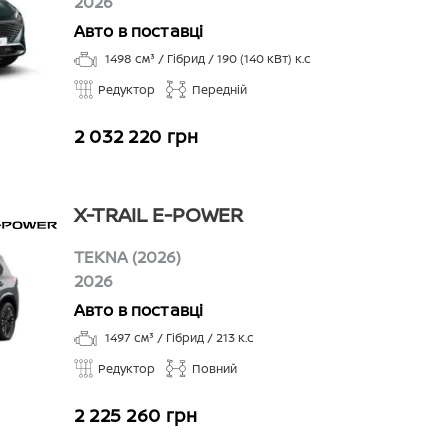
2026
Авто в поставці
1498
см³ /
Гібрид
/
190 (140 кВт)
к.с
Редуктор
Передній
2 032 220 грн
X-TRAIL E-POWER
TEKNA (2026)
2026
Авто в поставці
1497
см³ /
Гібрид
/
213
к.с
Редуктор
Повний
2 225 260 грн