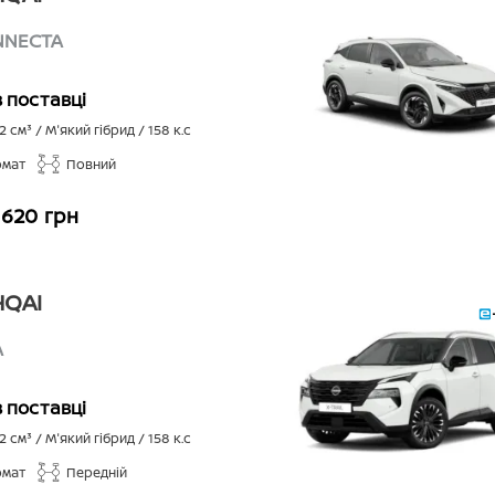
NNECTA
в поставці
2
см³ /
М'який гібрид
/
158
к.с
омат
Повний
 620 грн
QAI
A
в поставці
2
см³ /
М'який гібрид
/
158
к.с
омат
Передній