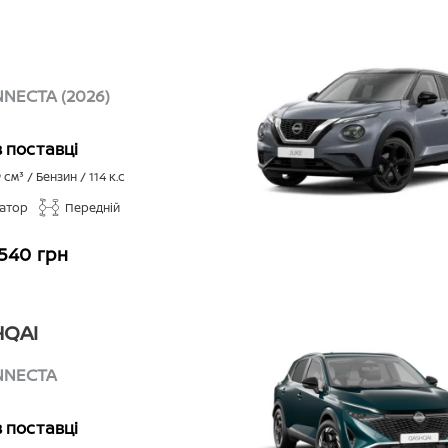
NECTA (2026)
в поставці
9
см³ /
Бензин
/
114
к.с
іатор
Передній
 540 грн
QAI
NNECTA
в поставці