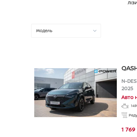
ЛІЗ
QASH
N-DES
2025
Авто 
14
Ред
1 769