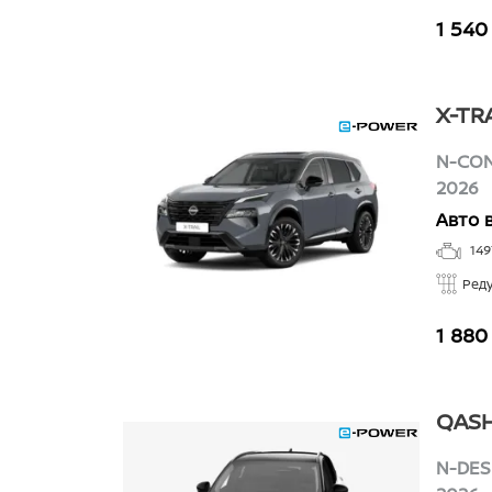
1 540
X-TR
N-CON
2026
Авто 
149
Ред
1 880
QASH
N-DES