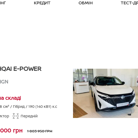
ИНГ
КРЕДИТ
ОБМІН
ТЕСТ-Д
QAI E-POWER
IGN
на складі
98
см³ /
Гібрид
/
190 (140 кВт)
к.с
уктор
Передній
 000 грн
1 803 950 ГРН