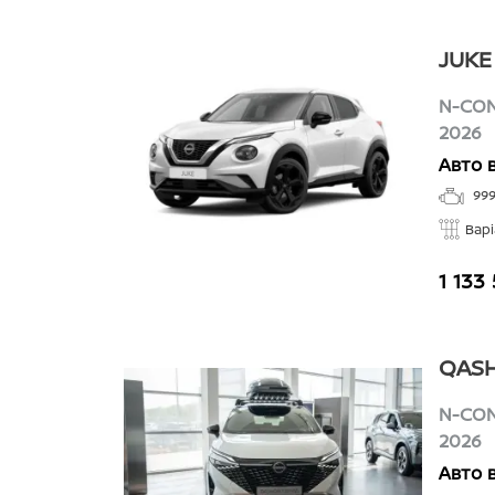
JUKE
N-CON
2026
Авто 
99
Вар
1 133
QASH
N-CO
2026
Авто 