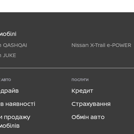
мобілі
n QASHQAI
Nissan X-Trail e-POWER
n JUKE
 АВТО
ПОСЛУГИ
–драйв
Кредит
в наявності
Страхування
и продажу
Обмін авто
мобілів