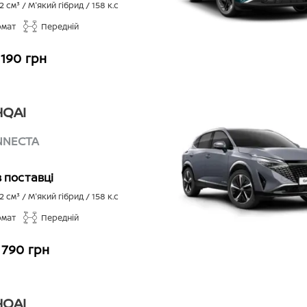
2
см³ /
М'який гібрид
/
158
к.с
омат
Передній
 190 грн
QAI
NNECTA
в поставці
2
см³ /
М'який гібрид
/
158
к.с
омат
Передній
 790 грн
QAI