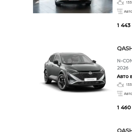
133
Авт
1 443
QASH
N-CO
2026
Авто 
133
Авт
1 460
QASH