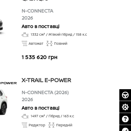
N-CONNECTA
2026
Авто в поставці
1332
см³ /
М'який гібрид
/
158
к.с
Автомат
Повний
1 535 620 грн
X-TRAIL E-POWER
N-CONNECTA (2026)
2026
Авто в поставці
1497
см³ /
Гібрид
/
163
к.с
Редуктор
Передній