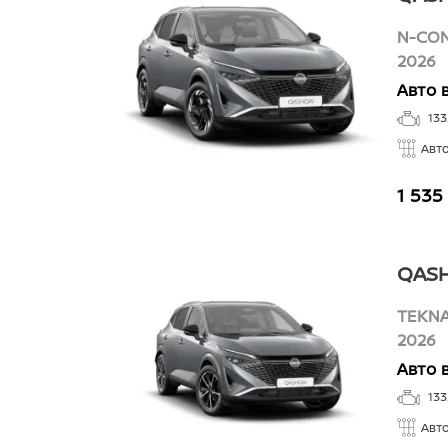
N-CO
2026
Авто 
133
Авт
1 535
QASH
TEKN
2026
Авто 
133
Авт