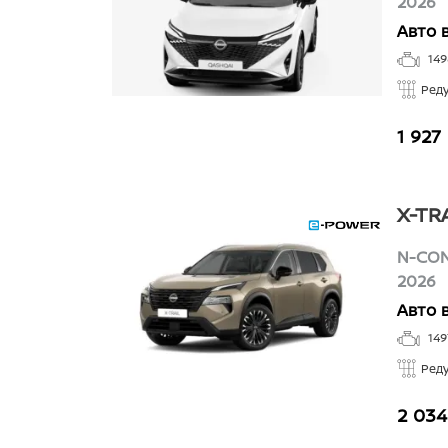
2026
Авто 
14
Ред
1 927
X-TR
N-CON
2026
Авто 
149
Ред
2 034