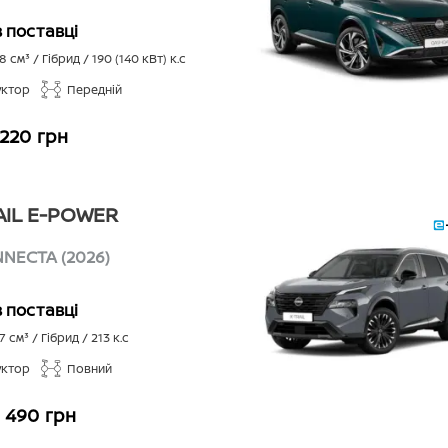
в поставці
98
см³ /
Гібрид
/
190 (140 кВт)
к.с
уктор
Передній
 220 грн
AIL E-POWER
NECTA (2026)
в поставці
7
см³ /
Гібрид
/
213
к.с
уктор
Повний
 490 грн