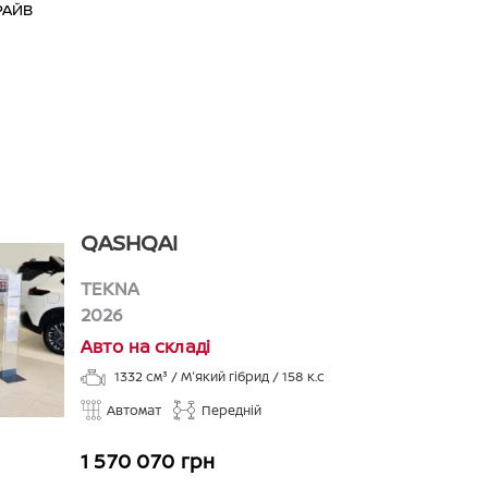
РАЙВ
QASHQAI
TEKNA
2026
Авто на складі
1332
см³ /
М'який гібрид
/
158
к.с
Автомат
Передній
1 570 070 грн