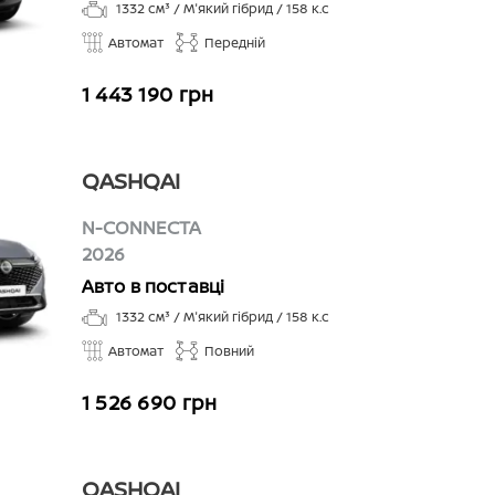
1332
см³ /
М'який гібрид
/
158
к.с
Автомат
Передній
1 443 190 грн
QASHQAI
N-CONNECTA
2026
Авто в поставці
1332
см³ /
М'який гібрид
/
158
к.с
Автомат
Повний
1 526 690 грн
QASHQAI