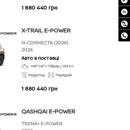
1 880 440 грн
X-TRAIL E-POWER
N-CONNECTA (2026)
2026
Авто в поставці
1497
см³ /
Гібрид
/
163
к.с
Редуктор
Передній
1 880 440 грн
QASHQAI E-POWER
TEKNA+ E-POWER