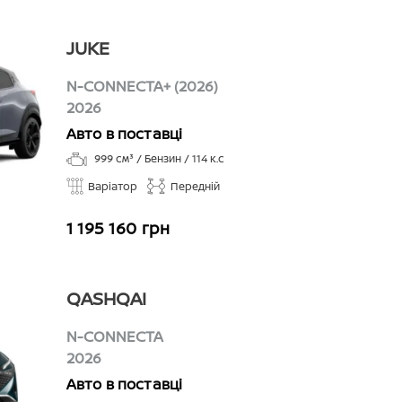
JUKE
N-CONNECTA+ (2026)
2026
Авто в поставці
999
см³ /
Бензин
/
114
к.с
Варіатор
Передній
1 195 160 грн
QASHQAI
N-CONNECTA
2026
Авто в поставці