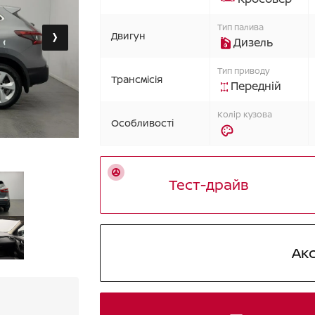
›
Тип палива
Двигун
Дизель
Тип приводу
Трансмісія
Передній
Колір кузова
Особливості
Тест-драйв
Ак