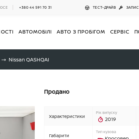
ШОСЕ
+380 44 591 70 31
ТЕСТ–ДРАЙВ
ЗАПИС
НОСТІ
АВТОМОБІЛІ
АВТО З ПРОБІГОМ
СЕРВІС
П
Nissan QASHQAI
Продано
Рік випуску
Характеристики
2019
Тип кузова
Габарити
Кросовер