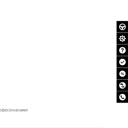
рофесіоналами!