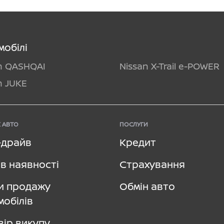
мобілі
n QASHQAI
Nissan X-Trail e-POWER
n JUKE
 АВТО
ПОСЛУГИ
–драйв
Кредит
в наявності
Страхування
и продажу
Обмін авто
мобілів
вір викупу