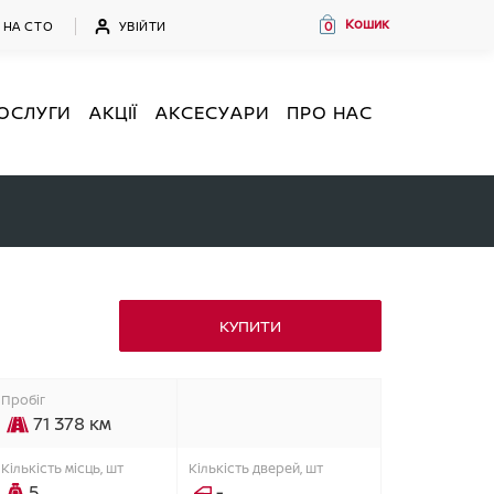
Кошик
УВІЙТИ
 НА СТО
0
ОСЛУГИ
АКЦІЇ
АКСЕСУАРИ
ПРО НАС
КУПИТИ
Пробіг
71 378 км
Кiлькiсть мiсць, шт
Кiлькiсть дверей, шт
5
-