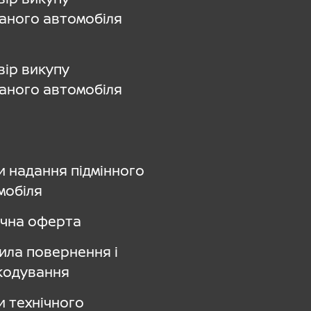
аного автомобіля
вір викупу
аного автомобіля
и надання підмінного
мобіля
ічна оферта
ила повернення і
кодування
и технічного