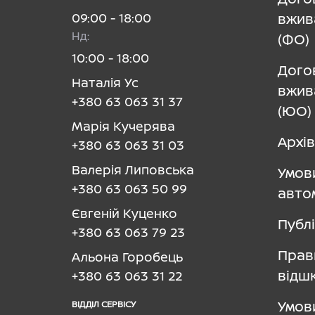
09:00 - 18:00
вжив
Нд:
(ФО)
10:00 - 18:00
Дого
Наталія Ус
вжив
+380 63 063 31 37
(ЮО)
Марія Кучерява
Архів
+380 63 063 31 03
Валерія Липовська
Умов
+380 63 063 50 99
авто
Євгеній Куценко
Публ
+380 63 063 79 23
Прав
Альона Горобець
відш
+380 63 063 31 22
Умов
ВІДДІЛ CЕРВІСУ