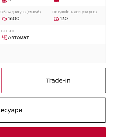
Об'єм двигуна (см.куб.)
Потужність двигуна (к.с.)
1600
130
Тип КПП
Автомат
Trade-In
сесуари