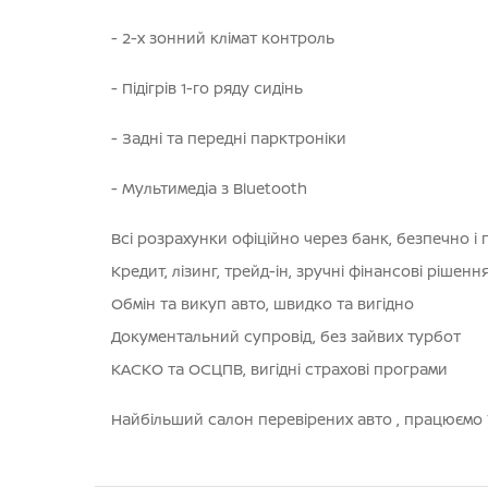
- 2-х зонний клімат контроль
- Підігрів 1-го ряду сидінь
- Задні та передні парктроніки
- Мультимедіа з Bluetooth
Всі розрахунки офіційно через банк, безпечно і
Кредит, лізинг, трейд-ін, зручні фінансові рішенн
Обмін та викуп авто, швидко та вигідно
Документальний супровід, без зайвих турбот
КАСКО та ОСЦПВ, вигідні страхові програми
Найбільший салон перевірених авто , працюємо 7