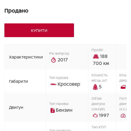
Продано
КУПИТИ
Пробіг
Рік випуску
188
Характеристики
2017
700 км
Кiлькiсть
Кiлькi
Тип кузова
мiсць, шт
дверей
Габарити
Кросовер
5
5
Об'єм
Потуж
Тип палива
двигуна
двигун
Двигун
(см.куб.)
(к.с.)
Бензин
1997
1
Тип КПП
Тип приводу