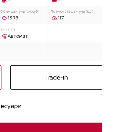
Об'єм двигуна (см.куб.)
Потужність двигуна (к.с.)
1598
117
Тип КПП
Автомат
Trade-In
сесуари