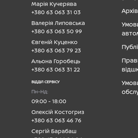
Марія Кучерява
Архів
+380 63 063 31 03
Валерія Липовська
Умов
+380 63 063 50 99
авто
Євгеній Куценко
Публ
+380 63 063 79 23
Прав
Альона Горобець
відш
+380 63 063 31 22
Умов
ВІДДІЛ CЕРВІСУ
обсл
Пн–Нд:
09:00 - 18:00
Олексій Костогриз
+380 63 063 46 76
Сергій Барабаш