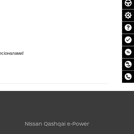
есіоналами!
Nissan Qashqai e-Power