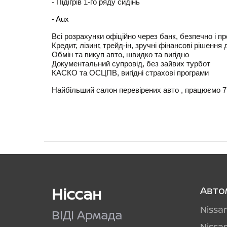
- Підігрів 1-го ряду сидінь
- 
Aux
Всі розрахунки офіційно через банк, безпечно і п
Кредит, лізинг, трейд-ін, зручні фінансові рішення
Обмін та викуп авто, швидко та вигідно
Документальний супровід, без зайвих турбот
КАСКО та ОСЦПВ, вигідні страхові програми
Найбільший салон перевірених авто , працюємо 7 
Ніссан
Авто
Nissa
ВІДІ Армада
Nissa