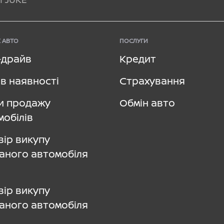
 АВТО
ПОСЛУГИ
–драйв
Кредит
в наявності
Страхування
и продажу
Обмін авто
мобілів
вір викупу
аного автомобіля
вір викупу
аного автомобіля