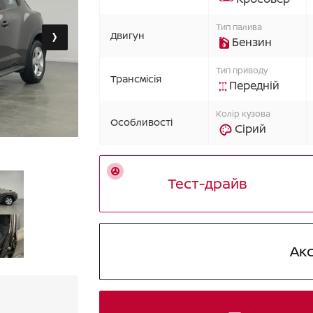
›
Тип палива
Двигун
Бензин
Тип приводу
Трансмісія
Передній
Колір кузова
Особливості
Сірий
Тест-драйв
Ак