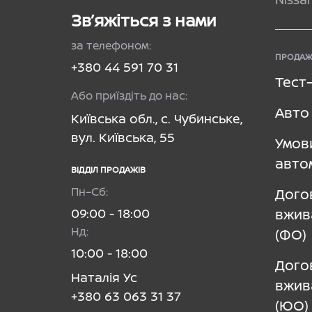
Зв’яжіться з нами
за телефоном:
ПРОДАЖ
+380 44 591 70 31
Тест
Або приїздіть до нас:
Авто 
Київська обл., с. Чубинське,
вул. Київська, 55
Умов
авто
ВІДДІЛ ПРОДАЖІВ
Пн–Сб:
Дого
09:00 - 18:00
вжив
Нд:
(ФО)
10:00 - 18:00
Дого
Наталія Ус
вжив
+380 63 063 31 37
(ЮО)