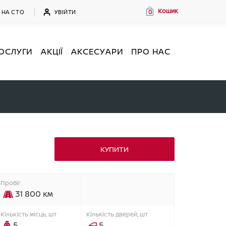
Кошик
УВІЙТИ
 НА СТО
0
ОСЛУГИ
АКЦІЇ
АКСЕСУАРИ
ПРО НАС
КУПИТИ
Пробіг
31 800 км
Кiлькiсть мiсць, шт
Кiлькiсть дверей, шт
5
5