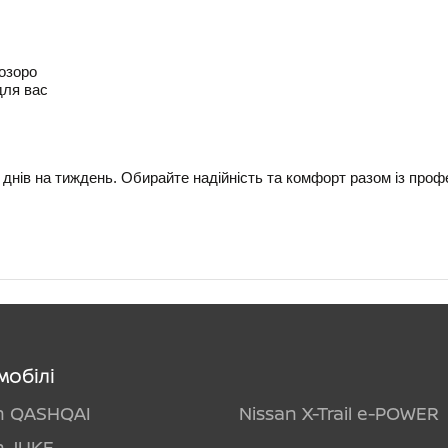
розоро
 для вас
днів на тиждень. Обирайте надійність та комфорт разом із проф
мобілі
n QASHQAI
Nissan X-Trail e-POWER
n JUKE