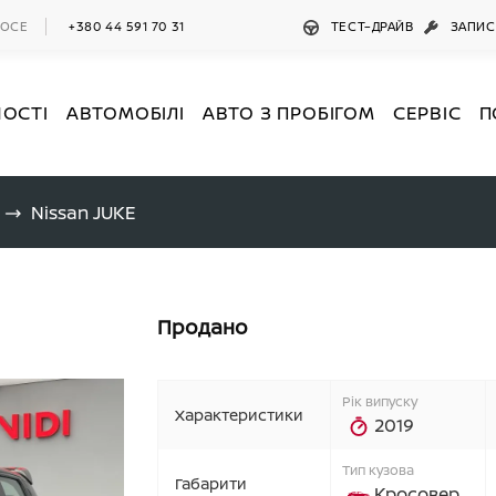
ШОСЕ
+380 44 591 70 31
ТЕСТ–ДРАЙВ
ЗАПИС
НОСТІ
АВТОМОБІЛІ
АВТО З ПРОБІГОМ
СЕРВІС
П
Nissan JUKE
Продано
Рік випуску
Характеристики
2019
Тип кузова
Габарити
Кросовер