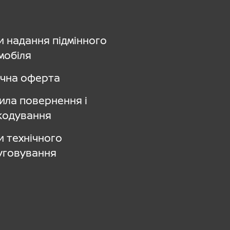
и надання підмінного
мобіля
ічна оферта
ила повернення і
кодування
и технічного
уговування