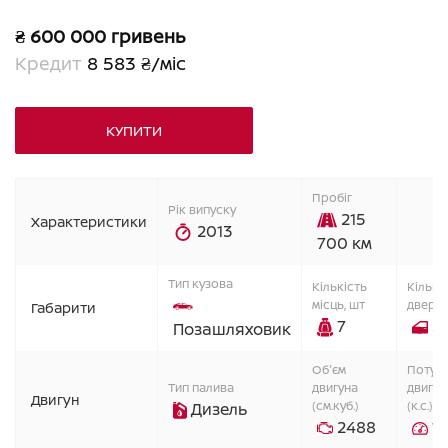
₴ 600 000 гривень
Кредит
8 583 ₴/міс
КУПИТИ
Пробіг
Рік випуску
215
Характеристики
2013
700 км
Тип кузова
Кiлькiсть
Кiлькi
мiсць, шт
дверей
Габарити
7
5
Позашляховик
Об'єм
Потужн
Тип палива
двигуна
двигун
Двигун
(см.куб.)
(к.с.)
Дизель
2488
1