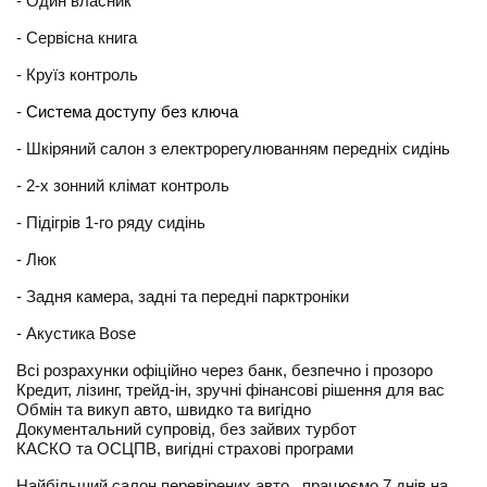
- Один власник
- Cервісна книга
- Круїз контроль
- 
Система доступу без ключа
- Шкіряний салон з електрорегулюванням передніх сидінь
- 2-х зонний клімат контроль 
- Підігрів 1-го ряду сидінь
- Люк
- Задня камера, задні та передні парктроніки 
- 
Акустика Bose
Всі розрахунки офіційно через банк, безпечно і прозоро
Кредит, лізинг, трейд-ін, зручні фінансові рішення для вас
Обмін та викуп авто, швидко та вигідно
Документальний супровід, без зайвих турбот
КАСКО та ОСЦПВ, вигідні страхові програми
Найбільший салон перевірених авто , працюємо 7 днів на 