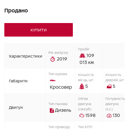
Продано
КУПИТИ
Пробіг
Рік випуску
109
Характеристики
2019
013 км
Тип кузова
Кiлькiсть
Кiлькiсть
мiсць, шт
дверей, шт
Габарити
5
5
Кросовер
Об'єм
Потужність
Тип палива
двигуна
двигуна
Двигун
(см.куб.)
(к.с.)
Дизель
1598
130
Тип приводу
Тип КПП