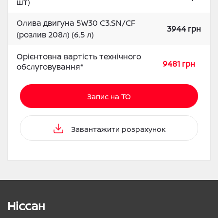
шт)
Олива двигуна 5W30 C3.SN/CF
3944 грн
(розлив 208л) (6.5 л)
Орієнтовна вартість технічного
9481 грн
обслуговування*
Запис на ТО
Завантажити розрахунок
Ніссан