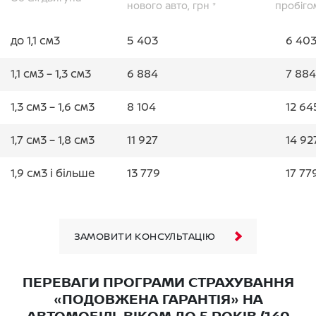
нового авто, грн *
пробігом
до 1,1 см3
5 403
6 40
1,1 см3 – 1,3 см3
6 884
7 884
1,3 см3 – 1,6 см3
8 104
12 64
1,7 см3 – 1,8 см3
11 927
14 92
1,9 см3 і більше
13 779
17 77
ЗАМОВИТИ КОНСУЛЬТАЦІЮ
ПЕРЕВАГИ ПРОГРАМИ СТРАХУВАННЯ
«ПОДОВЖЕНА ГАРАНТІЯ» НА