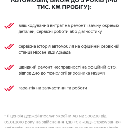
АВТОМОБІЛІ, ВІКОМ ДО 5 РОКІВ (140
ТИС. КМ ПРОБІГУ):
відшкодування витрат на ремонт і заміну окремих
деталей, сервісні роботи або діагностику
сервісна історія автомобіля на офіційній сервісній
станції Ніссан ВІДІ Армада
швидкий ремонт несправності на офіційній СТО,
відповідно до технології виробника NISSAN
гарантія на запчастини та роботи
* Ліцензія Держфінпослуг України АВ № 500238 від
05.01.2010 року на здійснення ТДВ «СК «ВІДІ-Страхування»
добровільного страхування наземного транспорту (крім