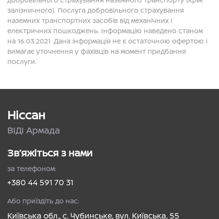
залізничного). Послуга добровільного страхування
наземних транспортних засобів від механічних і
електричних пошкоджень. Інформацію наведено станом
на 16.03.2021. Дана інформація не є остаточною офертою і
вимагає уточнення у фахівців на момент придбання
послуги.
Ніссан
ВІДІ Армада
Зв’яжіться з нами
за телефоном:
+380 44 591 70 31
Або приїздіть до нас:
Київська обл., с. Чубинське, вул. Київська, 55