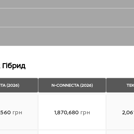
 Гібрид
TA (2026)
N-CONNECTA (2026)
TEK
,560
грн
1,870,680
грн
2,06