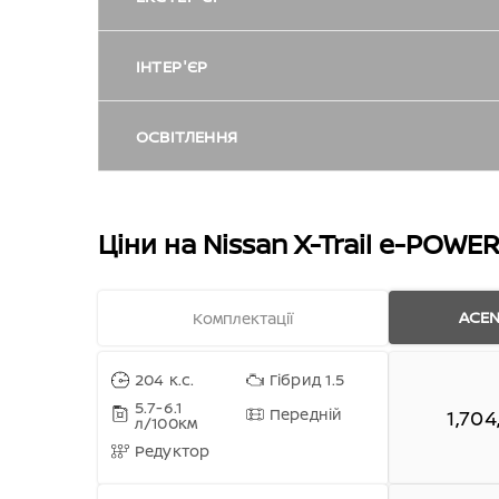
Задній спойлер
Підігрів керма
ІНТЕР'ЄР
Система утримання автомобіля -
AUTO HOLD
Освітлення багажного відділення
Зовнішні дзеркала чорного кольору
ОСВІТЛЕННЯ
Підігрів задніх сидінь
Система динамічного контролю
стійкості автомобіля (VDC)
Датчик освітлення
Фонова ілюмінація центральної
Панорамний люк з електроприводом
Датчик дощу
консолі та передніх карт дверей
Ціни на Nissan X-Trail e-POWER
Система e-Pedal Step
LED задні ліхтарі
Рейлінги сріблястого кольору
Кнопка запуску двигуна
Дзеркала в сонцезахисних козирках
ACEN
Комплектації
з підсвічуванням
TPMS - система моніторингу тиску в
Система супровідного освітлення
Безбризкові склоочисники
Безрамкове дзеркало заднього виду з
шинах
«Проведи мене додому»
автоматичним затемненням
204 к.с.
Гібрид 1.5
Фонова ілюмінація центральної
5.7-6.1
Передній
1,704
Тонування задніх вікон
л/100км
консолі
Система попередження про
LED денні ходові вогні
Електросклопідйомники з функцією
Редуктор
перехресний рух позаду (RCTA)
"Один дотик" та дистанційним
Ремкомплект для шин