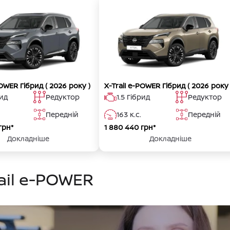
POWER Гібрид
( 2026 року )
X-Trail e-POWER Гібрид
( 2026 року 
рид
Редуктор
1.5 Гібрид
Редуктор
Передній
163 к.с.
Передній
грн*
1 880 440 грн*
Докладніше
Докладніше
rail e-POWER
(7-місна версія)
(5-місна версія) та (7-мі