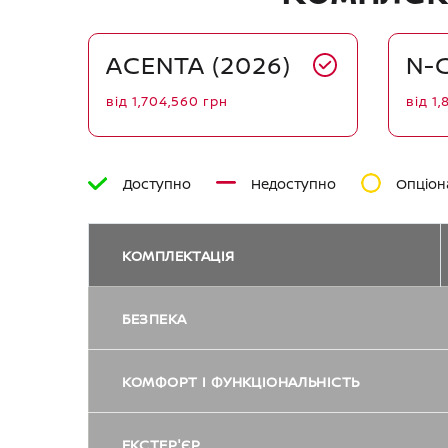
ACENTA (2026)
N-
від
1,704,560
грн
від
1,
Доступно
Недоступно
Опціон
КОМПЛЕКТАЦІЯ
БЕЗПЕКА
Камера заднього виду
КОМФОРТ І ФУНКЦІОНАЛЬНІСТЬ
Підігрів передніх сидінь
Електромеханічне стоянкове гальмо
ЕКСТЕР'ЄР