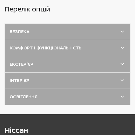
Перелік опцій
БЕЗПЕКА
КОМФОРТ І ФУНКЦІОНАЛЬНІСТЬ
ЕКСТЕР'ЄР
ІНТЕР'ЄР
ОСВІТЛЕННЯ
Ніссан